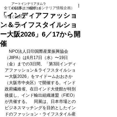
アートインテリアタムラ
全ての記事 （提供 インテリア情報企画）
6月8日
読了時間: 1分
「インディアファッショ
今すぐ始める
ン＆ライフスタイルショ
コミュニティ
ー大阪2026」6／17から開
催
　NPO法人日印国際産業振興協会
（JIIPA）は6月17日（水）〜19日
（金）までの3日間、「第3回インディ
アファッション＆ライフスタイルショ
ー大阪2026」をマイドームおおさか
（大阪市中央区）で開催する。インド
政府繊維省、在日インド大使館が特別
後援し、インド輸出組織連盟（FIEO）
が共催する。　同展は、日本市場との
ビジネスマッチングを目的としたイン
ドのファッション・ライフスタイル産