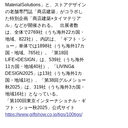
MaterialSolutions」と、ストアデザイン
の老舗専門誌「商店建築」がコラボし
た特別企画「商店建築×タイマテリア
ル」などが開催される。　出展者数
は、全体で2769社（うち海外22カ国・
地域、822社）。内訳は、「ギフト・シ
ョー」単体では1898社（うち海外17カ
国・地域、765社）。「第18回
LIFE×DESIGN」は、539社（うち海外
11カ国・地域40社）、「LIVING& 
DESIGN2025」は13社（うち海外1カ
国・地域1社）、「第38回グルメショー
秋2025」は、319社（うち海外3カ国・
地域16社）となっている。
「第100回東京インターナショナル・ギ
フト・ショー秋2025」公式サイト
https://
www.giftshow.co.jp/tigs/100tigs/