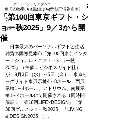
アートインテリアタムラ
全ての記事 （提供 インテリア情報企画）
2025年8月21日
読了時間: 2分
「第100回東京ギフト・シ
今すぐ始める
ョー秋2025」9／3から開
コミュニティ
催
　日本最大のパーソナルギフトと生活
雑貨の国際見本市「第100回東京インタ
ーナショナル・ギフト・ショー秋
2025」（主催：ビジネスガイド社）
が、9月3日（水）～5日（金）、東京ビ
ッグサイト東展示棟4～8ホール、西展
示棟1～4ホール、アトリウム、南展示
棟1～4ホールにて開催される（同時開
催展：「第18回LIFE×DESIGN」「第
38回グルメショー秋2025」「LIVING 
& DESIGN2025」）。