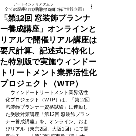
アートインテリアタムラ
全ての記事 （提供 インテリア情報企画）
2025年5月13日
読了時間: 2分
「第12回 窓装飾プランナ
今すぐ始める
ー養成講座」オンラインと
コミュニティ
リアルで開催リアル講座は
要尺計算、記述式に特化し
た特別版で実施ウィンドー
トリートメント業界活性化
プロジェクト（WTP）
　ウィンドートリートメント業界活性
化プロジェクト（WTP）は、「第12回 
窓装飾プランナー資格試験」に連動し
た受験対策講座「第12回 窓装飾プラン
ナー養成講座」を、オンライン、およ
びリアル（東京2回、大阪1回）にて開