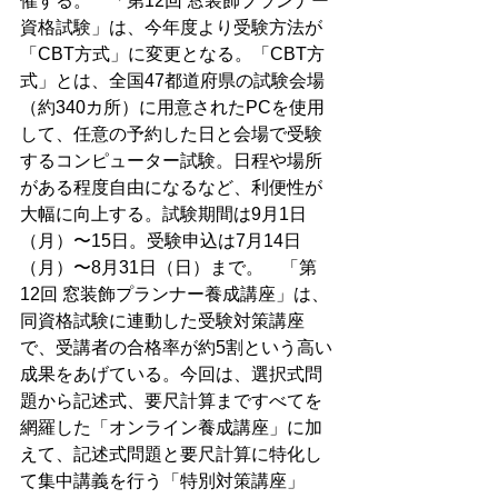
催する。　「第12回 窓装飾プランナー
資格試験」は、今年度より受験方法が
「CBT方式」に変更となる。「CBT方
式」とは、全国47都道府県の試験会場
（約340カ所）に用意されたPCを使用
して、任意の予約した日と会場で受験
するコンピューター試験。日程や場所
がある程度自由になるなど、利便性が
大幅に向上する。試験期間は9月1日
（月）〜15日。受験申込は7月14日
（月）〜8月31日（日）まで。　「第
12回 窓装飾プランナー養成講座」は、
同資格試験に連動した受験対策講座
で、受講者の合格率が約5割という高い
成果をあげている。今回は、選択式問
題から記述式、要尺計算まですべてを
網羅した「オンライン養成講座」に加
えて、記述式問題と要尺計算に特化し
て集中講義を行う「特別対策講座」