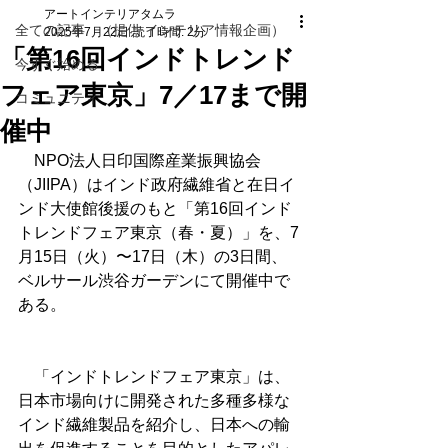
アートインテリアタムラ
全ての記事 （提供 インテリア情報企画）
2025年7月22日
読了時間: 2分
「第16回インドトレンド
今すぐ始める
フェア東京」7／17まで開
コミュニティ
催中
　NPO法人日印国際産業振興協会
（JIIPA）はインド政府繊維省と在日イ
ンド大使館後援のもと「第16回インド
トレンドフェア東京（春・夏）」を、7
月15日（火）〜17日（木）の3日間、
ベルサール渋谷ガーデンにて開催中で
ある。
　「インドトレンドフェア東京」は、
日本市場向けに開発された多種多様な
インド繊維製品を紹介し、日本への輸