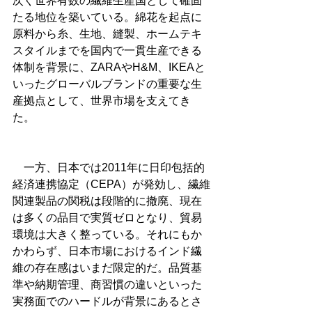
次ぐ世界有数の繊維生産国として確固
たる地位を築いている。綿花を起点に
原料から糸、生地、縫製、ホームテキ
スタイルまでを国内で一貫生産できる
体制を背景に、ZARAやH&M、IKEAと
いったグローバルブランドの重要な生
産拠点として、世界市場を支えてき
た。
　一方、日本では2011年に日印包括的
経済連携協定（CEPA）が発効し、繊維
関連製品の関税は段階的に撤廃、現在
は多くの品目で実質ゼロとなり、貿易
環境は大きく整っている。それにもか
かわらず、日本市場におけるインド繊
維の存在感はいまだ限定的だ。品質基
準や納期管理、商習慣の違いといった
実務面でのハードルが背景にあるとさ