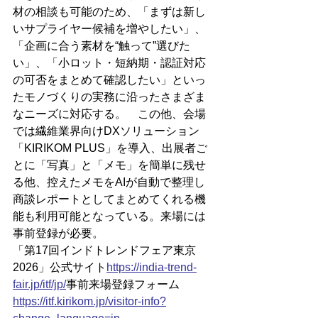
材の相談も可能のため、「まずは新し
いサプライヤー候補を増やしたい」、
「企画に合う素材を“触って”選びた
い」、「小ロット・短納期・認証対応
の可否をまとめて確認したい」といっ
たモノづくりの実務に沿ったさまざま
なニーズに対応する。　この他、会場
では繊維業界向けDXソリューション
「KIRIKOM PLUS」を導入、出展者ご
とに「写真」と「メモ」を簡単に残せ
る他、控えたメモをAIが自動で整理し
商談レポートとしてまとめてくれる機
能も利用可能となっている。来場には
事前登録が必要。
「第17回インドトレンドフェア東京
2026」公式サイト
https://
india-trend-
fair.jp/itf/jp/
事前来場登録フォーム
https://itf.kirikom.jp/visitor-info?