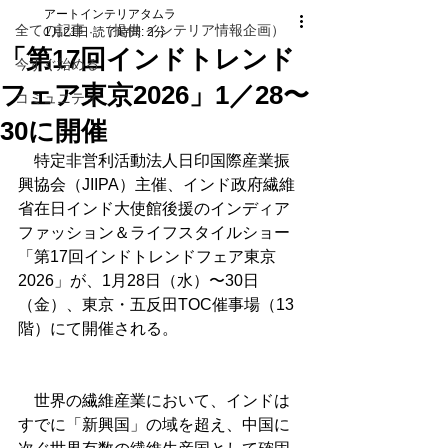
アートインテリアタムラ
全ての記事 （提供 インテリア情報企画）
1月21日
読了時間: 2分
「第17回インドトレンド
今すぐ始める
フェア東京2026」1／28〜
コミュニティ
30に開催
　特定非営利活動法人日印国際産業振
興協会（JIIPA）主催、インド政府繊維
省在日インド大使館後援のインディア
ファッション＆ライフスタイルショー
「第17回インドトレンドフェア東京
2026」が、1月28日（水）〜30日
（金）、東京・五反田TOC催事場（13
階）にて開催される。
　世界の繊維産業において、インドは
すでに「新興国」の域を超え、中国に