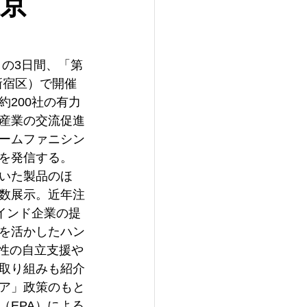
東京
）の3日間、「第
新宿区）で開催
200社の有力
産業の交流促進
ームファニシン
魅力を発信する。　
いた製品のほ
数展示。近年注
インド企業の提
を活かしたハン
性の自立支援や
取り組みも紹介
ア」政策のもと
（EPA）による