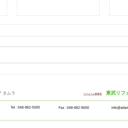
「WOODコレクション（モク
サン
コレ）2026 Plus」12月に開
半期
催
東武リフ
・インテリア タムラ ​
リフォーム事業部
Tel : 048-982-5000
Fax : 048-982-9000
info@aitam