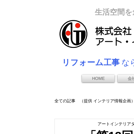
生活空間を
リフォーム工事
なら
HOME
会
全ての記事 （提供 インテリア情報企画
アートインテリア