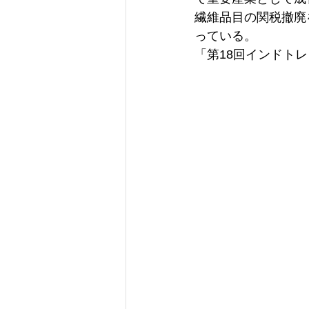
繊維品目の関税撤廃
っている。
「第18回インドト