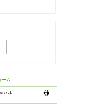
ゲツ 2027年3月期第1四
（連結）の業績
ォーム
ura.co.jp