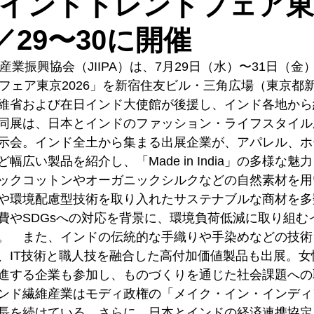
回インドトレンドフェア
7／29〜30に開催
産業振興協会（JIIPA）は、7月29日（水）〜31日（金
ドフェア東京2026」を新宿住友ビル・三角広場（東京都
維省および在日インド大使館が後援し、インド各地から約
同展は、日本とインドのファッション・ライフスタイル
示会。インド全土から集まる出展企業が、アパレル、ホ
幅広い製品を紹介し、「Made in India」の多様な
ックコットンやオーガニックシルクなどの自然素材を用
や環境配慮型技術を取り入れたサステナブルな商材を多
費やSDGsへの対応を背景に、環境負荷低減に取り組む
。　また、インドの伝統的な手織りや手染めなどの技術
、IT技術と職人技を融合した高付加価値製品も出展。女
進する企業も参加し、ものづくりを通じた社会課題への
ンド繊維産業はモディ政権の「メイク・イン・インディ
長を続けている。さらに、日本とインドの経済連携協定