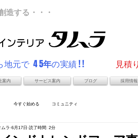
創造する・・・
地元で 4 5
年
の実績 ! !
見積り
社案内
サービス案内
ブログ
採用情報
）
今すぐ始める
コミュニティ
タムラ
6月17日
読了時間: 2分