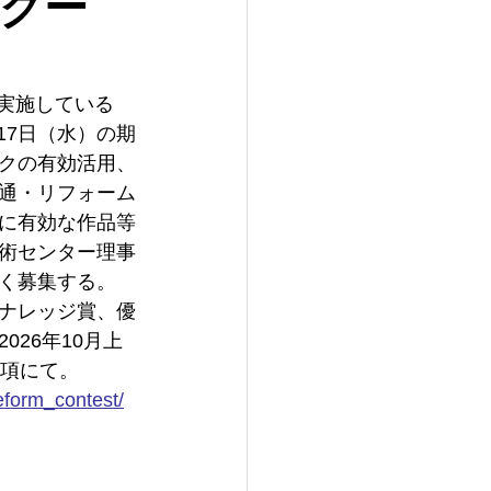
ンクー
て実施している
17日（水）の期
クの有効活用、
通・リフォーム
に有効な作品等
術センター理事
く募集する。　
ナレッジ賞、優
26年10月上
要項にて。
eform_contest/