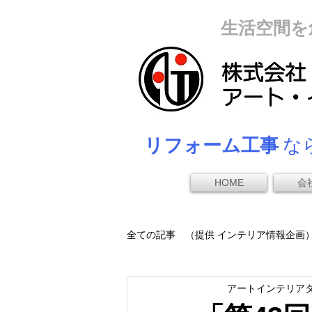
生活空間を
リフォーム工事
なら
HOME
会
全ての記事 （提供 インテリア情報企画
アートインテリア