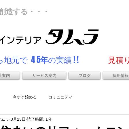
創造する・・・
地元で 4 5
年
の実績 ! !
見積り
社案内
サービス案内
ブログ
採用情報
）
今すぐ始める
コミュニティ
タムラ
3月23日
読了時間: 1分