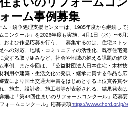
回住まいのリフォームコ
ォーム事例募集
ォーム・紛争処理支援センターは、1985年度から継続し
コンクール」を2026年度も実施、4月1日（水）〜6月
、および作品応募を行う。　募集するのは、住宅ストッ
足への対応、地域・コミュニティの活性化、既存住宅流
に資する取り組みなど、社会や地域の抱える課題の解決
ム事例。また今回は、「公益財団法人日本住宅・木材技
材利用や建築・生活文化の発展・継承に資する作品も広
審査により国土交通大臣賞をはじめとする上位賞各賞や
れ、施主、設計者、施工者等が表彰される。結果発表は20
詳細は「第43回住まいのリフォームコンクール」応募
リフォームコンクール」応募要項
https://
www.chord.or.jp/r