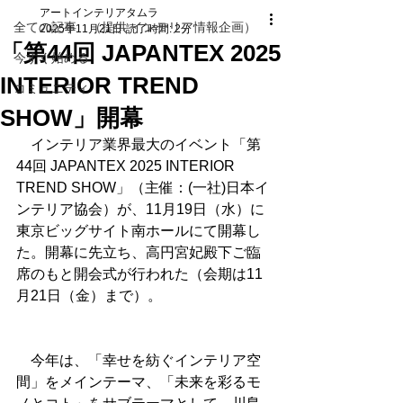
アートインテリアタムラ
全ての記事 （提供 インテリア情報企画）
2025年11月21日
読了時間: 2分
「第44回 JAPANTEX 2025
今すぐ始める
INTERIOR TREND
コミュニティ
SHOW」開幕
　インテリア業界最大のイベント「第
44回 JAPANTEX 2025 INTERIOR 
TREND SHOW」（主催：(一社)日本イ
ンテリア協会）が、11月19日（水）に
東京ビッグサイト南ホールにて開幕し
た。開幕に先立ち、高円宮妃殿下ご臨
席のもと開会式が行われた（会期は11
月21日（金）まで）。
　今年は、「幸せを紡ぐインテリア空
間」をメインテーマ、「未来を彩るモ