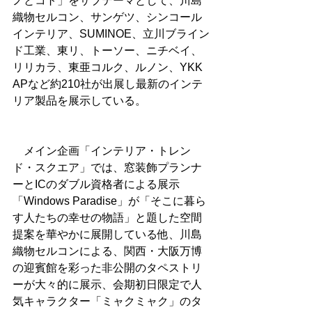
ノとコト」をサブテーマとして、川島
織物セルコン、サンゲツ、シンコール
インテリア、SUMINOE、立川ブライン
ド工業、東リ、トーソー、ニチベイ、
リリカラ、東亜コルク、ルノン、YKK 
APなど約210社が出展し最新のインテ
リア製品を展示している。
　メイン企画「インテリア・トレン
ド・スクエア」では、窓装飾プランナ
ーとICのダブル資格者による展示
「Windows Paradise」が「そこに暮ら
す人たちの幸せの物語」と題した空間
提案を華やかに展開している他、川島
織物セルコンによる、関西・大阪万博
の迎賓館を彩った非公開のタペストリ
ーが大々的に展示、会期初日限定で人
気キャラクター「ミャクミャク」のタ