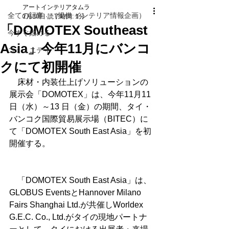
アートインテリアタムラ
全ての記事 （提供 インテリア情報企画）
1月30日
読了時間: 1分
「DOMOTEX Southeast
今すぐ始める
Asia」今年11月にバンコ
コミュニティ
クにて初開催
　床材・内装仕上げソリューションの
展示会「DOMOTEX」は、今年11月11
日（水）～13 日（金）の期間、タイ・
バンコク国際貿易展示場（BITEC）に
て「DOMOTEX South East Asia」を初
開催する。
　「DOMOTEX South East Asia」は、
GLOBUS EventsとHannover Milano 
Fairs Shanghai Ltd.が共催しWorldex 
G.E.C. Co., Ltd.がタイの現地パートナ