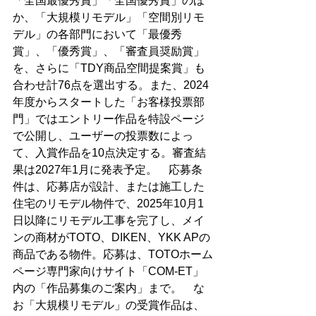
「全国最優秀賞」「全国優秀賞」のほ
か、「大規模リモデル」「空間別リモ
デル」の各部門において「最優秀
賞」、「優秀賞」、「審査員奨励賞」
を、さらに「TDY商品空間提案賞」も
合わせ計76点を選出する。また、2024
年度からスタートした「お客様投票部
門」ではエントリー作品を特設ページ
で公開し、ユーザーの投票数によっ
て、入賞作品を10点決定する。審査結
果は2027年1月に発表予定。　応募条
件は、応募店が設計、または施工した
住宅のリモデル物件で、2025年10月1
日以降にリモデル工事を完了し、メイ
ンの商材がTOTO、DIKEN、YKK APの
商品である物件。応募は、TOTOホーム
ページ専門家向けサイト「COM-ET」
内の「作品募集のご案内」まで。　な
お「大規模リモデル」の受賞作品は、