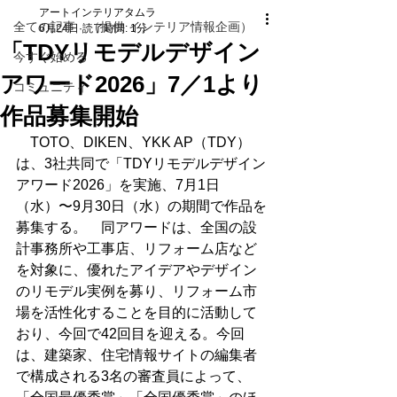
アートインテリアタムラ
全ての記事 （提供 インテリア情報企画）
6月24日
読了時間: 1分
「TDYリモデルデザイン
今すぐ始める
アワード2026」7／1より
コミュニティ
作品募集開始
　TOTO、DIKEN、YKK AP（TDY）
は、3社共同で「TDYリモデルデザイン
アワード2026」を実施、7月1日
（水）〜9月30日（水）の期間で作品を
募集する。　同アワードは、全国の設
計事務所や工事店、リフォーム店など
を対象に、優れたアイデアやデザイン
のリモデル実例を募り、リフォーム市
場を活性化することを目的に活動して
おり、今回で42回目を迎える。今回
は、建築家、住宅情報サイトの編集者
で構成される3名の審査員によって、