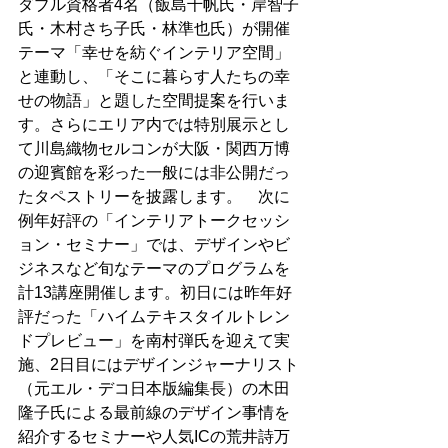
ダブル資格者4名（飯島千帆氏・岸智子
氏・木村さち子氏・林準也氏）が開催
テーマ「幸せを紡ぐインテリア空間」
と連動し、「そこに暮らす人たちの幸
せの物語」と題した空間提案を行いま
す。さらにエリア内では特別展示とし
て川島織物セルコンが大阪・関西万博
の迎賓館を彩った一般には非公開だっ
たタペストリーを披露します。　次に
例年好評の「インテリアトークセッシ
ョン・セミナー」では、デザインやビ
ジネスなど旬なテーマのプログラムを
計13講座開催します。初日には昨年好
評だった「ハイムテキスタイルトレン
ドプレビュー」を南村弾氏を迎えて実
施、2日目にはデザインジャーナリスト
（元エル・デコ日本版編集長）の木田
隆子氏による最前線のデザイン事情を
紹介するセミナーや人気ICの荒井詩万