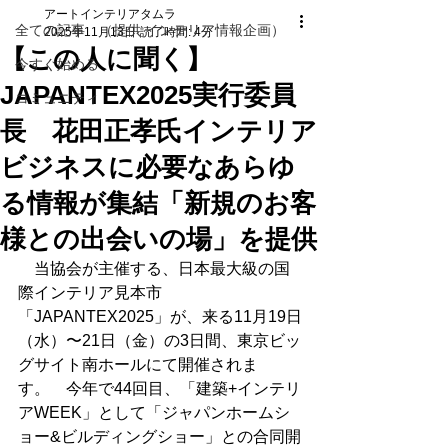
アートインテリアタムラ
全ての記事 （提供 インテリア情報企画）
2025年11月13日
読了時間: 4分
【この人に聞く】
今すぐ始める
JAPANTEX2025実行委員
コミュニティ
長 花田正孝氏インテリア
ビジネスに必要なあらゆ
る情報が集結「新規のお客
様との出会いの場」を提供
　当協会が主催する、日本最大級の国
際インテリア見本市
「JAPANTEX2025」が、来る11月19日
（水）〜21日（金）の3日間、東京ビッ
グサイト南ホールにて開催されま
す。　今年で44回目、「建築+インテリ
アWEEK」として「ジャパンホームシ
ョー&ビルディングショー」との合同開