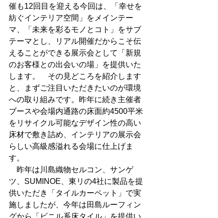
催も12回目を迎える今回は、「幸せを
紡ぐインテリア空間」をメインテー
マ、「未来を彩るモノとコト」をサブ
テーマとし、リアル開催だからこそ伝
えることができる展示会として「新規
のお客様との出会いの場」を提供いた
します。　その見どころを紹介します
と、まずご注目いただきたいのが環境
への取り組みです。昨年に続き主催者
ブースや会場内通路の床面約4500平米
をリサイクル可能なデザイン性の高い
床材で敷き詰め、インテリアの展示会
らしい高級感溢れる会場に仕上げま
す。
　昨年は川島織物セルコン、サンゲ
ツ、SUMINOE、東リの4社に製品を提
供いただき「タイルカーペット」で実
施しましたが、今年は田島ルーフィン
グから「ビニル系床タイル」を提供い