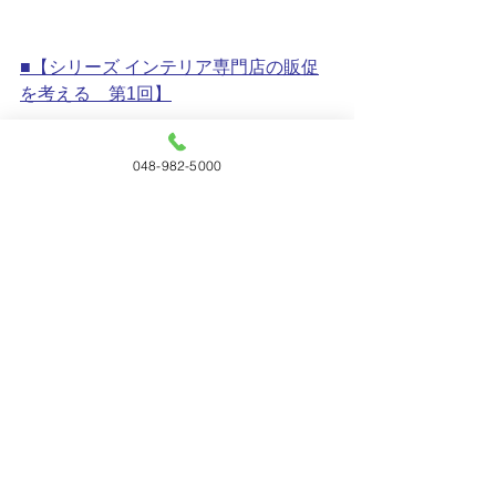
■【シリーズ インテリア専門店の販促
を考える　第1回】
「販促」とは需要創造の仕組みづくり
048-982-5000
設計思考への転換
■【シリーズ　インテリア専門店の販促
を考える　第2回】
海――商圏を決められない専門店は勝
てない
■【シリーズ　インテリア専門店の販促
を考える　第3回】