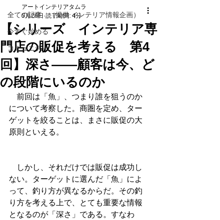
アートインテリアタムラ
全ての記事 （提供 インテリア情報企画）
5月26日
読了時間: 4分
【シリーズ インテリア専
今すぐ始める
門店の販促を考える 第4
コミュニティ
回】深さ――顧客は今、ど
の段階にいるのか
　前回は「魚」、つまり誰を狙うのか
について考察した。商圏を定め、ター
ゲットを絞ることは、まさに販促の大
原則といえる。
　しかし、それだけでは販促は成功し
ない。ターゲットに選んだ「魚」によ
って、釣り方が異なるからだ。その釣
り方を考える上で、とても重要な情報
となるのが「深さ」である。すなわ