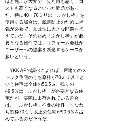
ほど施工が大変で、見た目も悪く、コ
ストも高くなるといった問題があっ
た。特に40・70ミリの「ふかし枠」を
使用する場合は、脱落防止のために補
強が必要で、意匠性に大きな問題を抱
えていた。そのため「ふかし枠」が必
要となる物件では、リフォーム会社が
ユーザーへの提案を断念するケースが
多いという。
　YKK APの調べによれば、戸建てのス
トック住宅のうち窓枠が70ミリ以上と
いう住宅は全体の50.5％、残りの
49.5％は「ふかし枠」が必要となる住
宅だが、実際に出荷されている割合
は、「ふかし枠」不要の物件、すなわ
ち窓枠70ミリ以上の住宅が90.6％を占
めているのだそうだ。