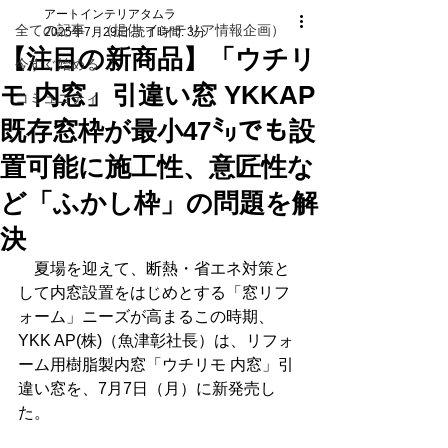
アートインテリアタムラ
全ての記事 （提供 インテリア情報企画）
2025年7月29日
読了時間: 3分
【注目の新商品】「ウチリ
今すぐ始める
モ 内窓」引違い窓 YKKAP
コミュニティ
既存窓枠が最小47㍉でも設
置可能に施工性、意匠性な
ど「ふかし枠」の問題を解
決
　夏場を迎えて、断熱・省エネ対策と
して内窓設置をはじめとする「窓リフ
ォーム」ニーズが高まるこの時期、
YKK AP(株)（魚津彰社長）は、リフォ
ーム用樹脂製内窓「ウチリモ 内窓」引
違い窓を、7月7日（月）に新発売し
た。