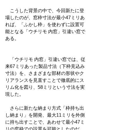
　こうした背景の中で、今回新たに登
場したのが、窓枠寸法が最小47ミリあ
れば、「ふかし枠」を使わずに設置可
能となる「ウチリモ 内窓」引違い窓で
ある。
　「ウチリモ 内窓」引違い窓では、従
来67ミリあった製品寸法（下枠見込み
寸法）を、さまざまな部材の形状やク
リアランスを見直すことで徹底的にス
リム化を図り、58ミリという寸法を実
現した。
　さらに新たな納まり方式「枠持ち出
し納まり」を開発、最大11ミリを外側
に持ち出すことで、あわせて最小47ミ
リの窓枠での設置を可能としたのだ。