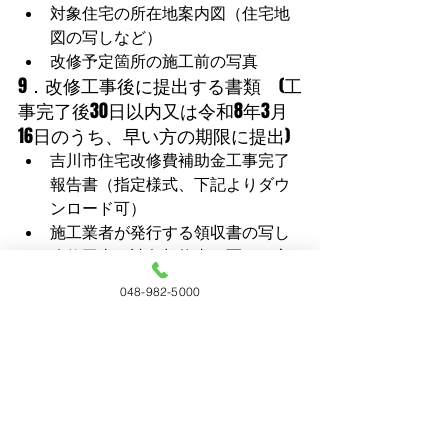
対象住宅の所在地案内図（住宅地
図の写しなど）
改修予定箇所の施工前の写真
9．改修工事後に提出する書類　(工
事完了後30日以内又は令和8年3月
16日のうち、早い方の期限に提出)
吉川市住宅改修費補助金工事完了
報告書（指定様式、下記よりダウ
ンロード可）
施工業者が発行する領収書の写し
改修工事の請負契約書の写し（交
付申請時に未提出または工事金額
048-982-5000
等が変更になった場合）
住宅改修後の施工箇所の写真
建築基準法第7条に基づく検査済証
の写し（建築確認申請が必要な場
合）
吉川市住宅改修費補助金請求書