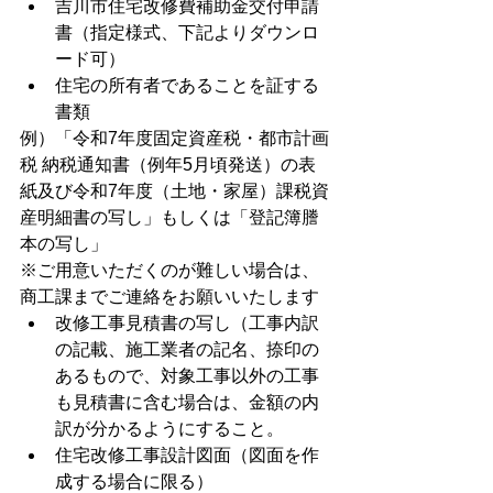
吉川市住宅改修費補助金交付申請
書（指定様式、下記よりダウンロ
ード可）
住宅の所有者であることを証する
書類
例）「令和7年度固定資産税・都市計画
税 納税通知書（例年5月頃発送）の表
紙及び令和7年度（土地・家屋）課税資
産明細書の写し」もしくは「登記簿謄
本の写し」
※ご用意いただくのが難しい場合は、
商工課までご連絡をお願いいたします
改修工事見積書の写し（工事内訳
の記載、施工業者の記名、捺印の
あるもので、対象工事以外の工事
も見積書に含む場合は、金額の内
訳が分かるようにすること。
住宅改修工事設計図面（図面を作
成する場合に限る）