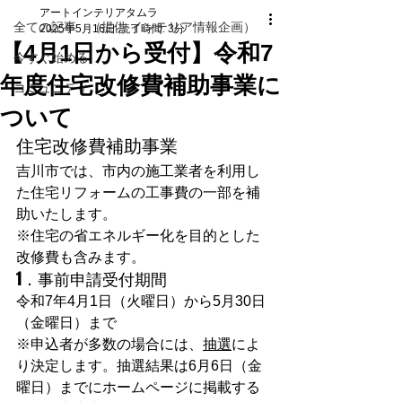
アートインテリアタムラ
全ての記事 （提供 インテリア情報企画）
2025年5月16日
読了時間: 3分
【4月1日から受付】令和7
今すぐ始める
年度住宅改修費補助事業に
コミュニティ
ついて
住宅改修費補助事業
吉川市では、市内の施工業者を利用し
た住宅リフォームの工事費の一部を補
助いたします。
※住宅の省エネルギー化を目的とした
改修費も含みます。
1．事前申請受付期間
令和7年4月1日（火曜日）から5月30日
（金曜日）まで
※申込者が多数の場合には、
抽選
によ
り決定します。抽選結果は6月6日（金
曜日）までにホームページに掲載する