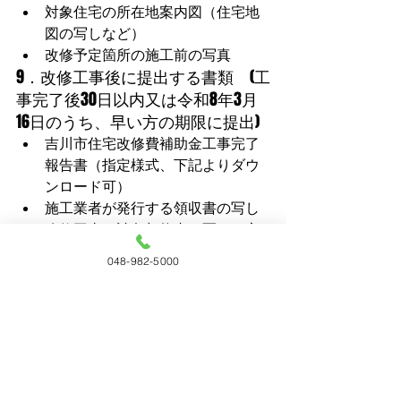
対象住宅の所在地案内図（住宅地
図の写しなど）
改修予定箇所の施工前の写真
9．改修工事後に提出する書類　(工
事完了後30日以内又は令和8年3月
16日のうち、早い方の期限に提出)
吉川市住宅改修費補助金工事完了
報告書（指定様式、下記よりダウ
ンロード可）
施工業者が発行する領収書の写し
改修工事の請負契約書の写し（交
付申請時に未提出または工事金額
048-982-5000
等が変更になった場合）
住宅改修後の施工箇所の写真
建築基準法第7条に基づく検査済証
の写し（建築確認申請が必要な場
合）
吉川市住宅改修費補助金請求書