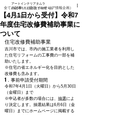
アートインテリアタムラ
全ての記事 （提供 インテリア情報企画）
2025年5月23日
読了時間: 4分
【4月1日から受付】令和7
今すぐ始める
年度住宅改修費補助事業に
コミュニティ
ついて
住宅改修費補助事業
吉川市では、市内の施工業者を利用し
た住宅リフォームの工事費の一部を補
助いたします。
※住宅の省エネルギー化を目的とした
改修費も含みます。
1．事前申請受付期間
令和7年4月1日（火曜日）から5月30日
（金曜日）まで
※申込者が多数の場合には、
抽選
によ
り決定します。抽選結果は6月6日（金
曜日）までにホームページに掲載する