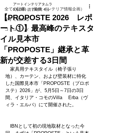
アートインテリアタムラ
全ての記事 （提供 インテリア情報企画）
5月26日
読了時間: 4分
【PROPOSTE 2026 レポ
今すぐ始める
ート①】最高峰のテキスタ
コミュニティ
イル見本市
「PROPOSTE」継承と革
新が交差する3日間
　家具用テキスタイル（椅子張り
地）、カーテン、および壁装材に特化
した国際見本市「PROPOSTE（プロポ
ステ）2026」が、5月5日～7日の3日
間、イタリア・コモのVilla 　Erba（ヴ
ィラ・エルバ）にて開催された。
　IBNとして初の現地取材となった今