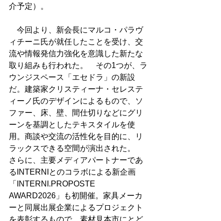
介予定）。
　今回より、新会長にマルコ・パラヴ
ィチーニ氏が就任したことを受け、交
流や情報発信力強化を意識した新たな
取り組みも行われた。　その1つが、ラ
ウンジスペース「エセドラ」の新設
だ。建築家クリスティーナ・セレステ
ィーノ氏のデザインによるもので、ソ
ファー、床、壁、間仕切りなどにグリ
ーンを基調としたテキスタイルを使
用。商談や交流の活性化を目的に、リ
ラックスできる空間が演出された。　
さらに、主要メディアパートナーであ
るINTERNIとのコラボによる新企画
「INTERNI.PROPOSTE 
AWARD2026」も初開催。家具メーカ
ーと同展出展企業によるプロジェクト
を表彰するもので、素材見本市にとど