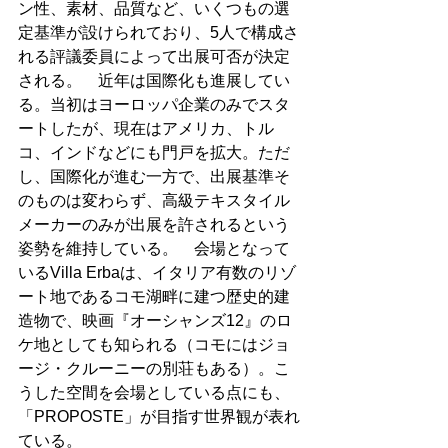
ン性、素材、品質など、いくつもの選
定基準が設けられており、5人で構成さ
れる評議委員によって出展可否が決定
される。　近年は国際化も進展してい
る。当初はヨーロッパ企業のみでスタ
ートしたが、現在はアメリカ、トル
コ、インドなどにも門戸を拡大。ただ
し、国際化が進む一方で、出展基準そ
のものは変わらず、高級テキスタイル
メーカーのみが出展を許されるという
姿勢を維持している。　会場となって
いるVilla Erbaは、イタリア有数のリゾ
ート地であるコモ湖畔に建つ歴史的建
造物で、映画『オーシャンズ12』のロ
ケ地としても知られる（コモにはジョ
ージ・クルーニーの別荘もある）。こ
うした空間を会場としている点にも、
「PROPOSTE」が目指す世界観が表れ
ている。