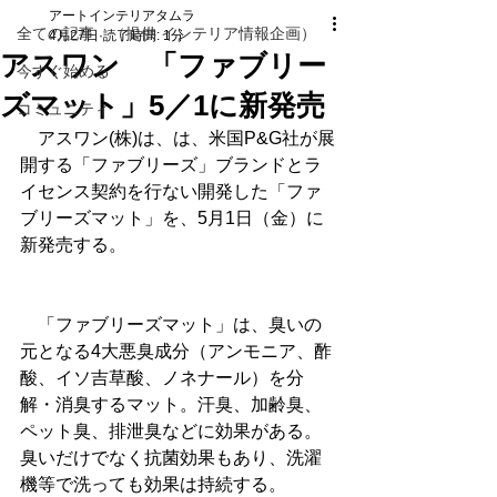
アートインテリアタムラ
全ての記事 （提供 インテリア情報企画）
4月27日
読了時間: 1分
アスワン 「ファブリー
今すぐ始める
ズマット」5／1に新発売
コミュニティ
　アスワン(株)は、は、米国P&G社が展
開する「ファブリーズ」ブランドとラ
イセンス契約を行ない開発した「ファ
ブリーズマット」を、5月1日（金）に
新発売する。
　「ファブリーズマット」は、臭いの
元となる4大悪臭成分（アンモニア、酢
酸、イソ吉草酸、ノネナール）を分
解・消臭するマット。汗臭、加齢臭、
ペット臭、排泄臭などに効果がある。
臭いだけでなく抗菌効果もあり、洗濯
機等で洗っても効果は持続する。