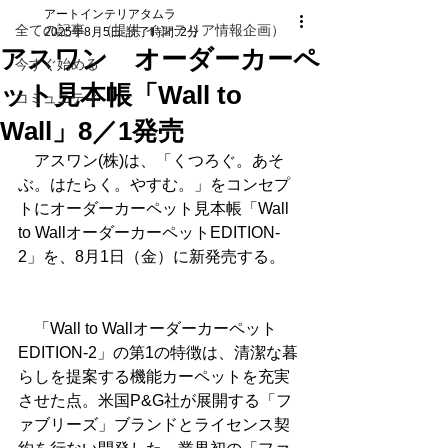
アートインテリアタムラ
全ての記事 （提供 インテリア情報企画）
2025年8月5日
読了時間: 2分
アスワン オーダーカーペ
今すぐ始める
ット見本帳「Wall to
コミュニティ
Wall」8／1発売
　アスワン(株)は、「くつろぐ。あそ
ぶ。はたらく。やすむ。」をコンセプ
トにオーダーカーペット見本帳「Wall 
to WallオーダーカーペットEDITION-
2」を、8月1日（金）に新発売する。
　「Wall to Wallオーダーカーペット
EDITION-2」の第1の特徴は、清潔な暮
らしを提案する機能カーペットを充実
させた点。米国P&G社が展開する「フ
ァブリーズ」ブランドとライセンス契