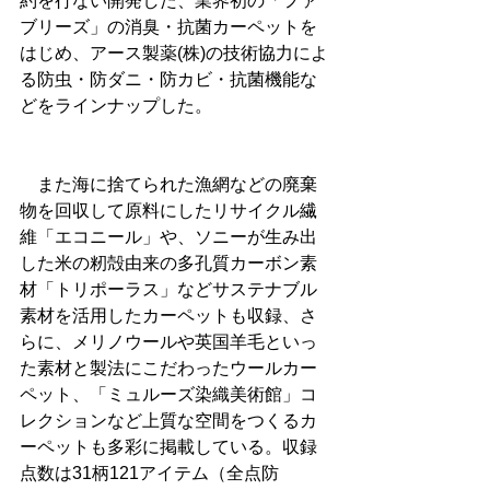
約を行ない開発した、業界初の「ファ
ブリーズ」の消臭・抗菌カーペットを
はじめ、アース製薬(株)の技術協力によ
る防虫・防ダニ・防カビ・抗菌機能な
どをラインナップした。
　また海に捨てられた漁網などの廃棄
物を回収して原料にしたリサイクル繊
維「エコニール」や、ソニーが生み出
した米の籾殻由来の多孔質カーボン素
材「トリポーラス」などサステナブル
素材を活用したカーペットも収録、さ
らに、メリノウールや英国羊毛といっ
た素材と製法にこだわったウールカー
ペット、「ミュルーズ染織美術館」コ
レクションなど上質な空間をつくるカ
ーペットも多彩に掲載している。収録
点数は31柄121アイテム（全点防