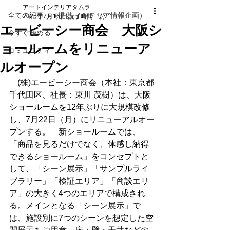
アートインテリアタムラ
全ての記事 （提供 インテリア情報企画）
2025年7月16日
読了時間: 1分
エービーシー商会 大阪シ
今すぐ始める
ョールームをリニューア
コミュニティ
ルオープン
　(株)エービーシー商会（本社：東京都
千代田区、社長：東川 茂樹）は、大阪
ショールームを12年ぶりに大規模改修
し、7月22日（月）にリニューアルオー
プンする。　新ショールームでは、
「商品を見るだけでなく、体感し納得
できるショールーム」をコンセプトと
して、「シーン展示」「サンプルライ
ブラリー」「検証エリア」「商談エリ
ア」の大きく4つのエリアで構成され
る。メインとなる「シーン展示」で
は、施設別に7つのシーンを想定した空