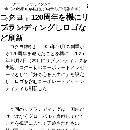
アートインテリアタムラ
全ての記事 （提供 インテリア情報企画）
2025年10月9日
読了時間: 1分
コクヨ 120周年を機にリ
今すぐ始める
ブランディングしロゴな
コミュニティ
ど刷新
　コクヨ(株)は、1905年10月の創業か
ら120周年を迎えたことを機に、2025
年10月2日（木）にリブランディングを
実施、コクヨ初のコーポレートメッセ
ージとして「好奇心を人生に」を設定
し、ロゴを含むコーポレートアイデン
ティティも刷新した。
　今回のリブランディングは、国内だ
けではなくグローバルで貢献していく
ことを視野に入れて実施されたもの。