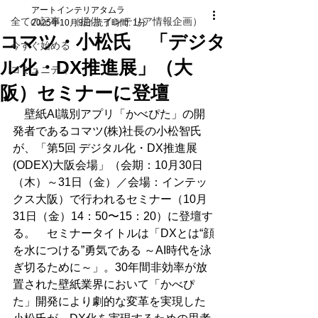
アートインテリアタムラ
全ての記事 （提供 インテリア情報企画）
2025年10月9日
読了時間: 1分
コマツ・小松氏 「デジタ
今すぐ始める
ル化・DX推進展」（大
コミュニティ
阪）セミナーに登壇
　壁紙AI識別アプリ「かべぴた」の開
発者であるコマツ(株)社長の小松智氏
が、「第5回 デジタル化・DX推進展
(ODEX)大阪会場」（会期：10月30日
（木）～31日（金）／会場：インテッ
クス大阪）で行われるセミナー（10月
31日（金）14：50〜15：20）に登壇す
る。　セミナータイトルは「DXとは“顔
を水につける”勇気である ～AI時代を泳
ぎ切るために～」。30年間非効率が放
置された壁紙業界において「かべぴ
た」開発により劇的な変革を実現した