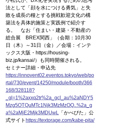
小松氏が、DX化を実現するための思考
法として「顔を水につける勇気」と失
敗を成長の糧とする挑戦歓迎文化の構
築法を具体的施策と実践例で紹介す
る。　なお「住まい・建築・不動産の
総合展　BREX関西」（会期：10月30
日（木）～31日（金）／会場：インテ
ックス大阪・
https://housing-
biz.jp/kansai/）も同時開催される。
セミナー詳細・申込先
https://
innovent02.eventos.tokyo/web/po
rtal/730/event/14250/module/booth/366
168/328118?
_gl=1%2axxq2tr%2a_gcl_au%2aNDY5
Mzg5OTQuMTc1Njk3MzMzOQ..%2a_g
a%2aMjE2Mjk3MDUwL
「かべぴた」公
式サイト
https://textorage.com/kabe-pita/