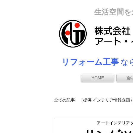
生活空間を
リフォーム工事
なら
HOME
会
全ての記事 （提供 インテリア情報企画
アートインテリア