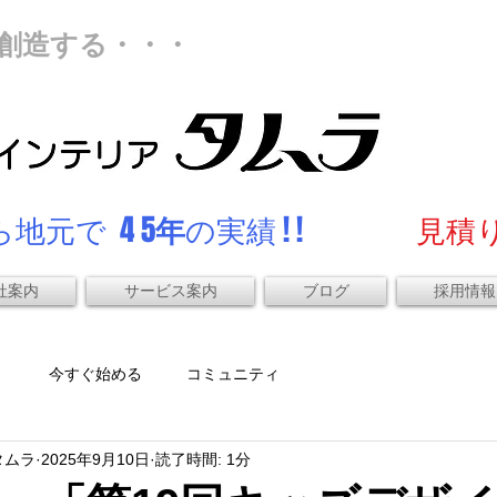
創造する・・・
地元で 4 5
年
の実績 ! !
見積り
社案内
サービス案内
ブログ
採用情報
）
今すぐ始める
コミュニティ
タムラ
2025年9月10日
読了時間: 1分