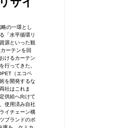
リサイ
戦略の一環とし
る「水平循環リ
資源といった観
社カーテンを回
おけるカーテン
を行ってきた。
PET（エコペ
術を開発するな
両社はこれま
定供給へ向けて
、使用済み自社
ライチェーン構
ツブランドのポ
在庫を、ケミカ