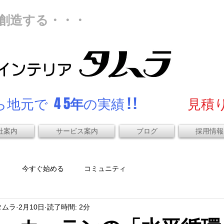
創造する・・・
地元で 4 5
年
の実績 ! !
見積り
社案内
サービス案内
ブログ
採用情報
）
今すぐ始める
コミュニティ
タムラ
2月10日
読了時間: 2分