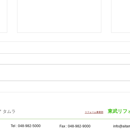
「WOODコレクション（モク
サン
コレ）2026 Plus」12月に開
半期
催
東武リフ
・インテリア タムラ ​
リフォーム事業部
Tel : 048-982-5000
Fax : 048-982-9000
info@aitam