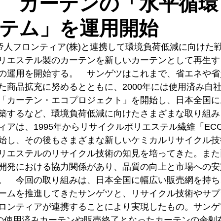
 カーテンの「水平循環
テム」を運用開始
、帝人フロンティア(株)と連携して環境負荷低減に向けた
リエステル製のカーテンを新しいカーテンとして再生す
の運用を開始する。　サンゲツはこれまで、省エネや省
た商品拡充に努めるとともに、2000年には使用済み自
「カーテン・エコプロジェクト」を開始し、日本全国に
築するなど、環境負荷低減に向けたさまざまな取り組み
アは、1995年からリサイクルポリエステル繊維「ECO
始し、その後もさまざまな新しいケミカルリサイクル技
リエステルのリサイクル技術の知見を培ってきた。また
開発における協力関係があり、品質の向上と市場への安
。　今回の取り組みは、日本全国に幅広い販売網を持ち
ームを推進してきたサンゲツと、リサイクル技術やサプ
ロンティアが連携することにより実現したもの。サンゲ
％の使用済みカーテンや販売終了となったカーテンの余剰