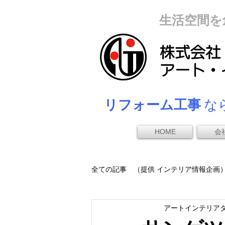
生活空間を
リフォーム工事
なら
HOME
会
全ての記事 （提供 インテリア情報企画
アートインテリア