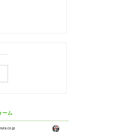
ゲツ 2027年3月期第1四
（連結）の業績
ォーム
ura.co.jp