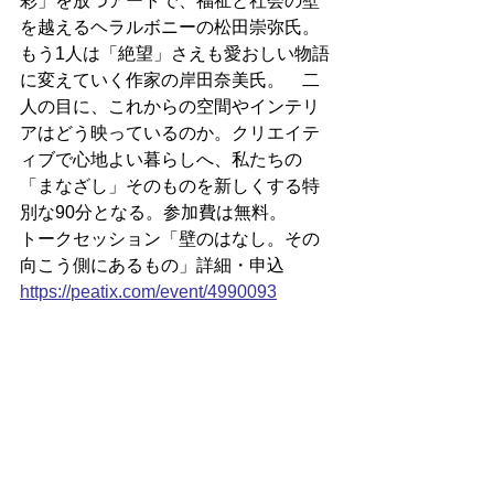
彩」を放つアートで、福祉と社会の壁
を越えるヘラルボニーの松田崇弥氏。
もう1人は「絶望」さえも愛おしい物語
に変えていく作家の岸田奈美氏。　二
人の目に、これからの空間やインテリ
アはどう映っているのか。クリエイテ
ィブで心地よい暮らしへ、私たちの
「まなざし」そのものを新しくする特
別な90分となる。参加費は無料。
トークセッション「壁のはなし。その
向こう側にあるもの」詳細・申込
https://
peatix.com/event/4990093