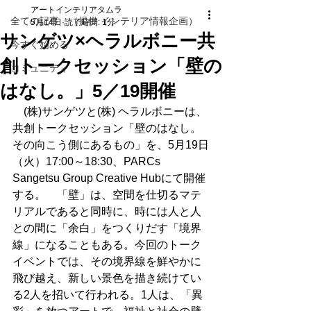
アートインテリアタムラ
全ての記事 （提供 インテリア情報企画）
5月14日
読了時間: 1分
サンゲツ×ヘラルボニー共
今すぐ始める
創トークセッション「壁の
コミュニティ
はなし。」5／19開催
　(株)サンゲツと(株) ヘラルボニーは、
共創トークセッション「壁のはなし。
その向こう側にあるもの」を、5月19日
（火）17:00～18:30、PARCs 
Sangetsu Group Creative Hubにて開催
する。　「壁」は、空間を仕切るマテ
リアルであると同時に、時には人と人
との間に「余白」をつくりだす「境界
線」になることもある。今回のトーク
イベントでは、その境界線を鮮やかに
飛び越え、新しい景色を描き続けてい
る2人を招いて行われる。1人は、「異