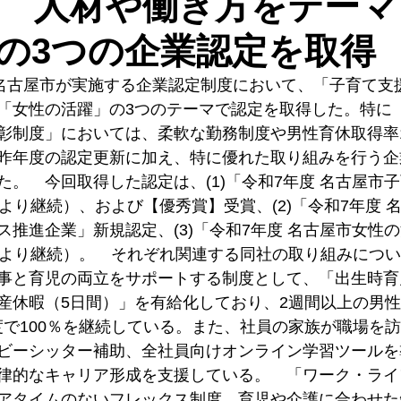
 人材や働き方をテーマ
の3つの企業認定を取得
、名古屋市が実施する企業認定制度において、「子育て支
「女性の活躍」の3つのテーマで認定を取得した。特に
彰制度」においては、柔軟な勤務制度や男性育休取得率1
昨年度の認定更新に加え、特に優れた取り組みを行う企
た。　今回取得した認定は、(1)「令和7年度 名古屋市
より継続）、および【優秀賞】受賞、(2)「令和7年度 
ス推進企業」新規認定、(3)「令和7年度 名古屋市女性
年より継続）。　それぞれ関連する同社の取り組みにつ
事と育児の両立をサポートする制度として、「出生時育
産休暇（5日間）」を有給化しており、2週間以上の男
4年度で100％を継続している。また、社員の家族が職場を
ビーシッター補助、全社員向けオンライン学習ツールを
律的なキャリア形成を支援している。　「ワーク・ライ
アタイムのないフレックス制度、育児や介護に合わせた