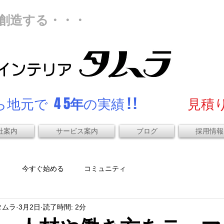
創造する・・・
地元で 4 5
年
の実績 ! !
見積り
社案内
サービス案内
ブログ
採用情報
）
今すぐ始める
コミュニティ
タムラ
3月2日
読了時間: 2分