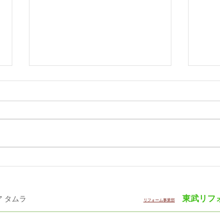
「WOODコレクション（モク
サン
コレ）2026 Plus」12月に開
半期
催
東武リフ
・インテリア タムラ ​
リフォーム事業部