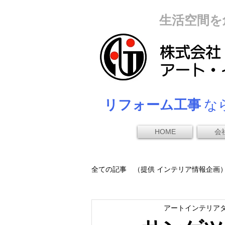
生活空間を
リフォーム工事
なら
HOME
会
全ての記事 （提供 インテリア情報企画
アートインテリア