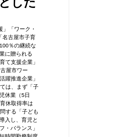
とした
援」「ワーク・
「名古屋市子育
00％の継続な
業に贈られる
子育て支援企業」
名古屋市ワー
の活躍推進企業」
いては、まず「子
児休業（5日
性育休取得率は
訪問する「子ども
導入し、育児と
フ・バランス」
短時間勤務制度