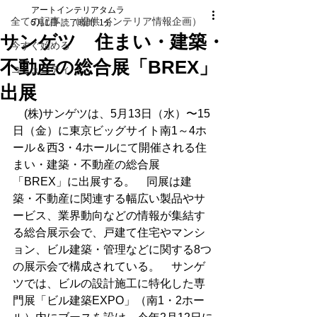
アートインテリアタムラ
全ての記事 （提供 インテリア情報企画）
5月1日
読了時間: 1分
サンゲツ 住まい・建築・
今すぐ始める
不動産の総合展「BREX」
コミュニティ
出展
　(株)サンゲツは、5月13日（水）〜15
日（金）に東京ビッグサイト南1～4ホ
ール＆西3・4ホールにて開催される住
まい・建築・不動産の総合展
「BREX」に出展する。　同展は建
築・不動産に関連する幅広い製品やサ
ービス、業界動向などの情報が集結す
る総合展示会で、戸建て住宅やマンシ
ョン、ビル建築・管理などに関する8つ
の展示会で構成されている。　サンゲ
ツでは、ビルの設計施工に特化した専
門展「ビル建築EXPO」（南1・2ホー