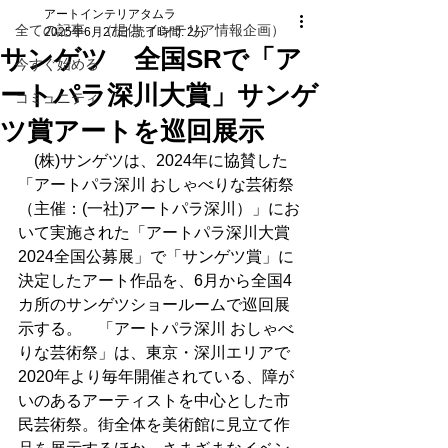
アートインテリアタムラ
全ての記事 （提供 インテリア情報企画）
2025年6月27日
読了時間: 2分
サンゲツ 全国SRで「ア
今すぐ始める
ートパラ深川大賞」サンゲ
コミュニティ
ツ賞アートを巡回展示
　(株)サンゲツは、2024年に協賛した
「アートパラ深川 おしゃべりな芸術祭
（主催：(一社)アートパラ深川）」にお
いて実施された「アートパラ深川大賞
2024全国公募展」で「サンゲツ賞」に
決定したアート作品を、6月から全国4
カ所のサンゲツショールームで巡回展
示する。　「アートパラ深川 おしゃべ
りな芸術祭」は、東京・深川エリアで
2020年より毎年開催されている、障が
いのあるアーティストを中心とした市
民芸術祭。街全体を美術館に見立て作