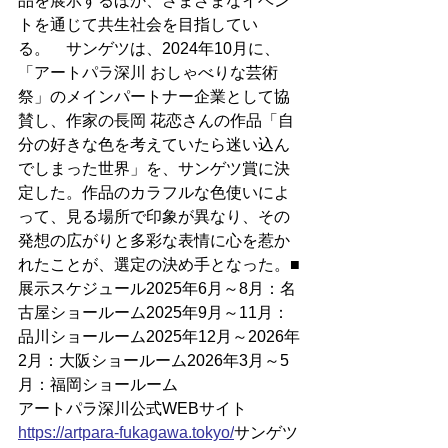
品を展示するほか、さまざまなイベン
トを通じて共生社会を目指してい
る。　サンゲツは、2024年10月に、
「アートパラ深川 おしゃべりな芸術
祭」のメインパートナー企業として協
賛し、作家の長岡 花恋さんの作品「自
分の好きな色を考えていたら迷い込ん
でしまった世界」を、サンゲツ賞に決
定した。作品のカラフルな色使いによ
って、見る場所で印象が異なり、その
発想の広がりと多彩な表情に心を惹か
れたことが、選定の決め手となった。■
展示スケジュール2025年6月～8月：名
古屋ショールーム2025年9月～11月：
品川ショールーム2025年12月～2026年
2月：大阪ショールーム2026年3月～5
月：福岡ショールーム
アートパラ深川公式WEBサイト
https://
artpara-fukagawa.tokyo/
サンゲツ