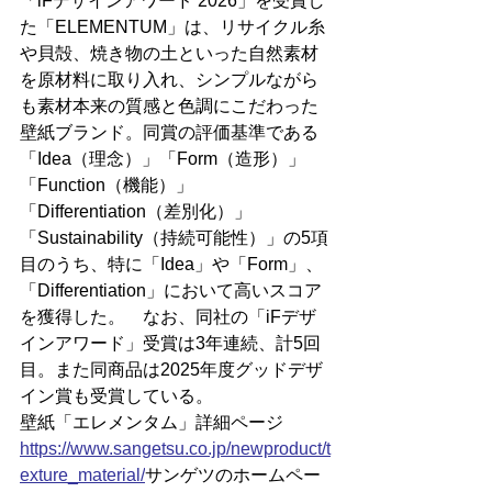
「iFデザインアワード 2026」を受賞し
た「ELEMENTUM」は、リサイクル⽷
や⾙殻、焼き物の土といった自然素材
を原材料に取り入れ、シンプルながら
も素材本来の質感と⾊調にこだわった
壁紙ブランド。同賞の評価基準である
「Idea（理念）」「Form（造形）」
「Function（機能）」
「Differentiation（差別化）」
「Sustainability（持続可能性）」の5項
目のうち、特に「Idea」や「Form」、
「Differentiation」において高いスコア
を獲得した。　なお、同社の「iFデザ
インアワード」受賞は3年連続、計5回
目。また同商品は2025年度グッドデザ
イン賞も受賞している。
壁紙「エレメンタム」詳細ページ
https://
www.sangetsu.co.jp/newproduct/t
exture_material/
サンゲツのホームペー