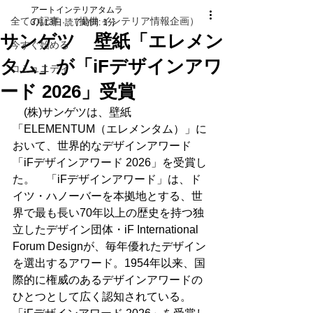
アートインテリアタムラ
全ての記事 （提供 インテリア情報企画）
3月13日
読了時間: 1分
サンゲツ 壁紙「エレメン
今すぐ始める
タム」が「iFデザインアワ
コミュニティ
ード 2026」受賞
　(株)サンゲツは、壁紙
「ELEMENTUM（エレメンタム）」に
おいて、世界的なデザインアワード
「iFデザインアワード 2026」を受賞し
た。　「iFデザインアワード」は、ド
イツ・ハノーバーを本拠地とする、世
界で最も長い70年以上の歴史を持つ独
立したデザイン団体・iF International 
Forum Designが、毎年優れたデザイン
を選出するアワード。1954年以来、国
際的に権威のあるデザインアワードの
ひとつとして広く認知されている。　