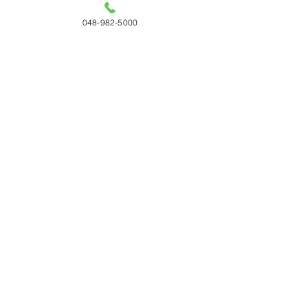
048-982-5000
コメント
コメントを追加…
タチカワ 「日経・東証
リリカラ 「DEG
ＩＲフェア2026」出展
DECO」用レイ
ミュレーターを