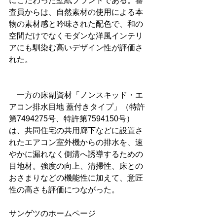
にこだわった壁紙ブランドである。審
査員からは、自然素材の使用による本
物の素材感と吟味された配色で、和の
空間だけでなくモダンな洋風インテリ
アにも馴染む高いデザイン性が評価さ
れた。
　一方の床副資材「ノンスキッド・エ
アコン排水目地 蓋付きタイプ」（特許
第7494275号、特許第7594150号）
は、共同住宅の共用廊下などに設置さ
れたエアコン室外機からの排水を、速
やかに漏れなく側溝へ誘導するための
目地材。強度の向上、清掃性、床との
おさまりなどの機能性に加えて、意匠
性の高さも評価につながった。
サンゲツのホームページ