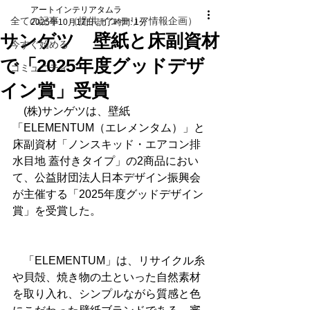
アートインテリアタムラ
全ての記事 （提供 インテリア情報企画）
2025年10月17日
読了時間: 1分
サンゲツ 壁紙と床副資材
今すぐ始める
で「2025年度グッドデザ
コミュニティ
イン賞」受賞
　(株)サンゲツは、壁紙
「ELEMENTUM（エレメンタム）」と
床副資材「ノンスキッド・エアコン排
水目地 蓋付きタイプ」の2商品におい
て、公益財団法人日本デザイン振興会
が主催する「2025年度グッドデザイン
賞」を受賞した。
　「ELEMENTUM」は、リサイクル糸
や貝殻、焼き物の土といった自然素材
を取り入れ、シンプルながら質感と色