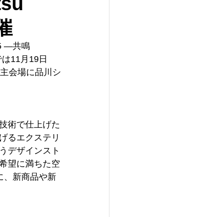
su
催
5 ―共鳴 
は11月19日
スを主会場に品川シ
技術で仕上げた
げるエクステリ
うデザインスト
希望に満ちた空
に、新商品や新