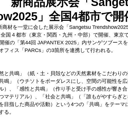
新商品展示会「Sanget
show2025」全国4都市で開
材を一堂に会した展示会「Sangetsu Trendshow202
」を全国４都市（東京・関西・九州・中部）で開催、東京で
開催の「第44回 JAPANTEX 2025」内サンゲツブー
オフィス「PARCs」の3箇所を連携して行われる。
然と共鳴」（紙・土・貝殻などの天然素材をこだわりの
共鳴」（ウチソトをボーダレスにし、空間の可能性を広
ル）、「感性と共鳴」（作り手と受け手の感性が響き合
つマテリアル）、「社会と共鳴」（「誰もがやすらぎと
を目指した商品や活動）という4つの「共鳴」をテーマ
する。