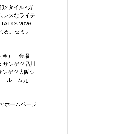
紙×タイル×ガ
ムレスなライテ
LKS 2026」
れる。セミナ
1日（金）　会場：
場：サンゲツ品川
：サンゲツ大阪シ
ョールーム九
のホームページ