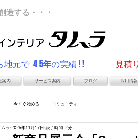
創造する・・・
地元で 4 5
年
の実績 ! !
見積り
社案内
サービス案内
ブログ
採用情報
）
今すぐ始める
コミュニティ
タムラ
2025年11月17日
読了時間: 2分