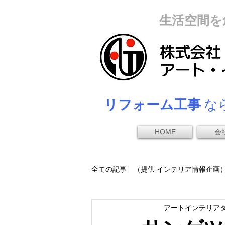
生活空間を
リフォーム工事
なら
HOME
会
全ての記事 （提供 インテリア情報企画
アートインテリア