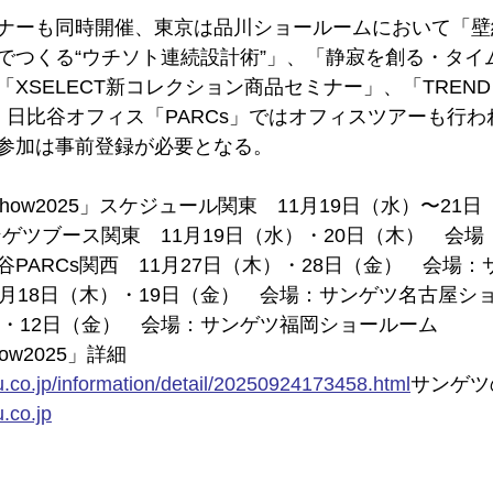
ナーも同時開催、東京は品川ショールームにおいて「壁
でつくる“ウチソト連続設計術”」、「静寂を創る・タイ
SELECT新コレクション商品セミナー」、「TREND TA
、日比谷オフィス「PARCs」ではオフィスツアーも行わ
参加は事前登録が必要となる。
rendshow2025」スケジュール関東　11月19日（水）〜2
25サンゲツブース関東　11月19日（水）・20日（木）　会
PARCs関西　11月27日（木）・28日（金）　会場
2月18日（木）・19日（金）　会場：サンゲツ名古屋シ
）・12日（金）　会場：サンゲツ福岡ショールーム
show2025」詳細
co.jp/information/detail/20250924173458.html
サンゲツ
.co.jp