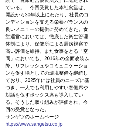
続で「健康経営優良法人」に認定され
ている。　今回受賞した本社食堂は、
開設から30年以上にわたり、社員のコ
ンディションを支える栄養バランスの
良いメニューの提供に努めてきた。食
堂運営においては、徹底した衛生管理
体制により、保健所による厨房視察で
高い評価を維持、また食事をとる「空
間」においても、2016年の全面改装以
降、リフレッシュやコミュニケーショ
ンを促す場としての環境整備を継続し
ており、2025年には社員のニーズに基
づき、一人でも利用しやすい窓側席や
対話を促すボックス席も導入してい
る。そうした取り組みが評価され、今
回の受賞となった。
サンゲツのホームページ
https://
www.sangetsu.co.jp