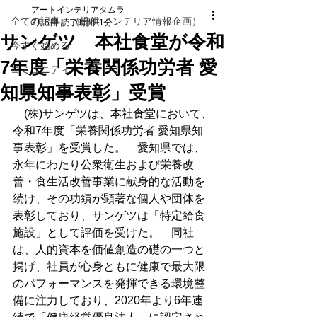
アートインテリアタムラ
全ての記事 （提供 インテリア情報企画）
3月5日
読了時間: 1分
サンゲツ 本社食堂が令和
今すぐ始める
7年度「栄養関係功労者 愛
コミュニティ
知県知事表彰」受賞
　(株)サンゲツは、本社食堂において、
令和7年度「栄養関係功労者 愛知県知
事表彰」を受賞した。　愛知県では、
永年にわたり公衆衛生および栄養改
善・食生活改善事業に献身的な活動を
続け、その功績が顕著な個人や団体を
表彰しており、サンゲツは「特定給食
施設」として評価を受けた。　同社
は、人的資本を価値創造の礎の一つと
掲げ、社員が心身ともに健康で最大限
のパフォーマンスを発揮できる環境整
備に注力しており、2020年より6年連