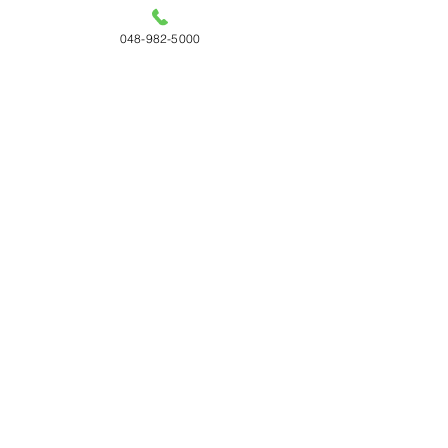
048-982-5000
コメント
コメントを追加…
タチカワ 「日経・東証
リリカラ 「DEG
ＩＲフェア2026」出展
DECO」用レイ