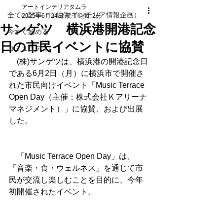
アートインテリアタムラ
全ての記事 （提供 インテリア情報企画）
2025年6月24日
読了時間: 2分
サンゲツ 横浜港開港記念
今すぐ始める
日の市民イベントに協賛
コミュニティ
　(株)サンゲツは、横浜港の開港記念日
である6月2日（月）に横浜市で開催さ
れた市民向けイベント「Music Terrace 
Open Day（主催：株式会社Ｋアリーナ
マネジメント）」に協賛、および出展
した。
　「Music Terrace Open Day」は、
「音楽・食・ウェルネス」を通じて市
民が交流し楽しむことを目的に、今年
初開催されたイベント。