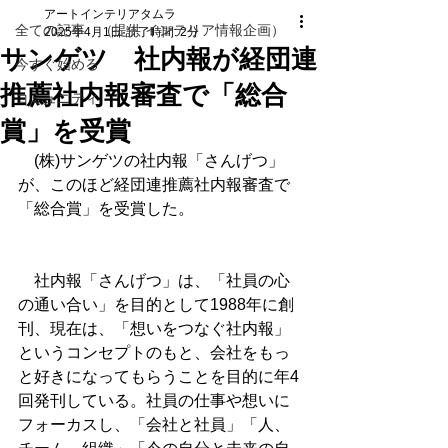
アートインテリアタムラ
全ての記事 （提供 インテリア情報企画）
2025年4月1日
読了時間: 2分
サンゲツ 社内報が経団連
今すぐ始める
推薦社内報審査で「総合
コミュニティ
賞」を受賞
　(株)サンゲツの社内報「さんげつ」
が、このほど経団連推薦社内報審査で
「総合賞」を受賞した。
　社内報「さんげつ」は、「社員の心
の通い合い」を目的として1988年に創
刊、現在は、「想いをつなぐ社内報」
というコンセプトのもと、会社をもっ
と好きになってもらうことを目的に年4
回発刊している。社員の仕事や想いに
フォーカスし、「会社と社員」「人、