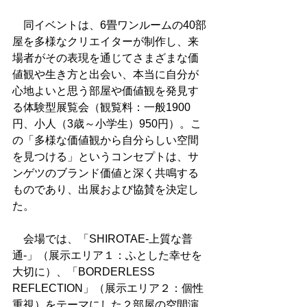
　同イベントは、6畳ワンルームの40部
屋を多様なクリエイターが制作し、来
場者がその表現を通じてさまざまな価
値観や生き方と出会い、本当に自分が
心地よいと思う部屋や価値観を発見す
る体験型展覧会（観覧料：一般1900
円、小人（3歳～小学生）950円）。こ
の「多様な価値観から自分らしい空間
を見つける」というコンセプトは、サ
ンゲツのブランド価値と深く共鳴する
ものであり、出展および協賛を決定し
た。
　会場では、「SHIROTAE-上質な普
通-」（展示エリア１：ふとした幸せを
大切に）、「BORDERLESS 
REFLECTION」（展示エリア２：個性
重視）をテーマにした２部屋の空間演