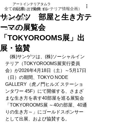
アートインテリアタムラ
全ての記事 （提供 インテリア情報企画）
3月12日
読了時間: 1分
サンゲツ 部屋と生き方テ
今すぐ始める
ーマの展覧会
コミュニティ
「TOKYOROOMS展」出
展・協賛
　(株)サンゲツは、(株)ソーシャルイン
テリア（TOKYOROOMS展実行委員
会）が2026年4月18日（土）～5月17日
（日）の期間、TOKYO NODE 
GALLERY（虎ノ門ヒルズ ステーショ
ンタワー 45F）にて開催する、さまざ
まな生き方を表す40部屋を巡る展覧会
「TOKYOROOMS展 ～40の部屋、40通
りの生き方～」にゴールドスポンサー
として出展、および協賛する。