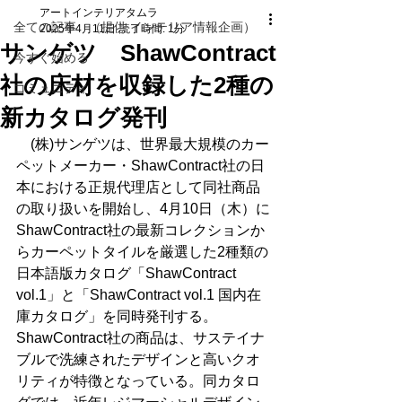
アートインテリアタムラ
全ての記事 （提供 インテリア情報企画）
2025年4月11日
読了時間: 1分
サンゲツ ShawContract
今すぐ始める
社の床材を収録した2種の
コミュニティ
新カタログ発刊
　(株)サンゲツは、世界最大規模のカー
ペットメーカー・ShawContract社の日
本における正規代理店として同社商品
の取り扱いを開始し、4月10日（木）に
ShawContract社の最新コレクションか
らカーペットタイルを厳選した2種類の
日本語版カタログ「ShawContract 
vol.1」と「ShawContract vol.1 国内在
庫カタログ」を同時発刊する。　
ShawContract社の商品は、サステイナ
ブルで洗練されたデザインと高いクオ
リティが特徴となっている。同カタロ