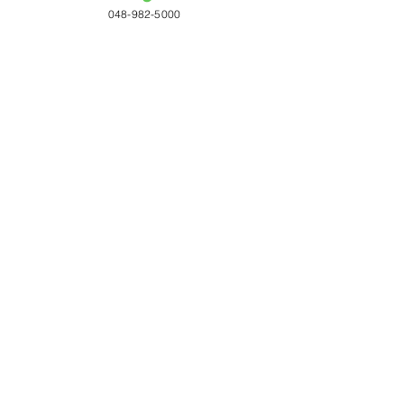
048-982-5000
コメント
コメントを追加…
タチカワ 「日経・東証
リリカラ 「DEG
ＩＲフェア2026」出展
DECO」用レイ
ミュレーターを