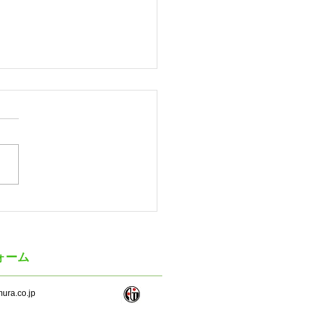
ゲツ 2027年3月期第1四
（連結）の業績
ォーム
ura.co.jp