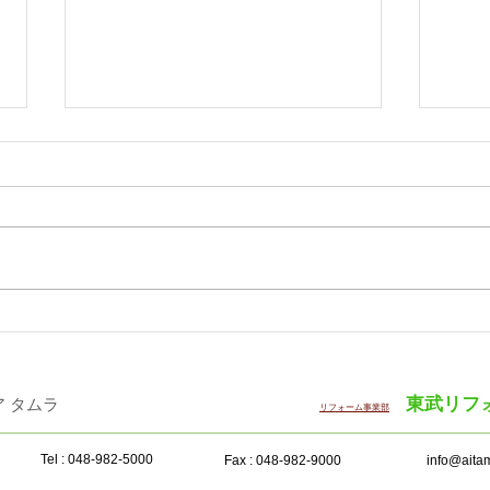
「WOODコレクション（モク
サン
コレ）2026 Plus」12月に開
半期
催
東武リフ
・インテリア タムラ ​
リフォーム事業部
Tel : 048-982-5000
Fax : 048-982-9000
info@aitam