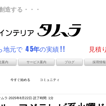
創造する・・・
地元で 4 5
年
の実績 ! !
見積り
社案内
サービス案内
ブログ
採用情報
）
今すぐ始める
コミュニティ
タムラ
2025年8月22日
読了時間: 1分