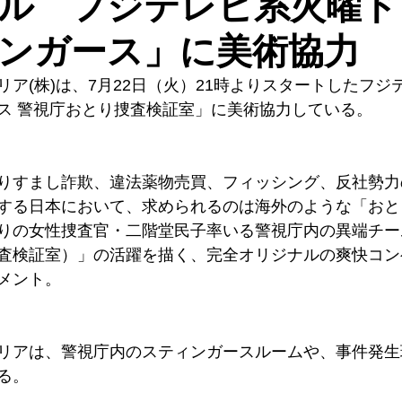
ル フジテレビ系火曜ド
ンガース」に美術協力
ア(株)は、7月22日（火）21時よりスタートしたフジ
ス 警視庁おとり捜査検証室」に美術協力している。
りすまし詐欺、違法薬物売買、フィッシング、反社勢力
する日本において、求められるのは海外のような「おと
りの女性捜査官・二階堂民子率いる警視庁内の異端チー
査検証室）」の活躍を描く、完全オリジナルの爽快コン
メント。
リアは、警視庁内のスティンガースルームや、事件発生
る。