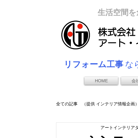
生活空間を
リフォーム工事
なら
HOME
会
全ての記事 （提供 インテリア情報企画
アートインテリア