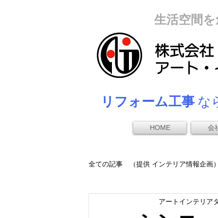
生活空間を
リフォーム工事
なら
HOME
会
全ての記事 （提供 インテリア情報企画
アートインテリア