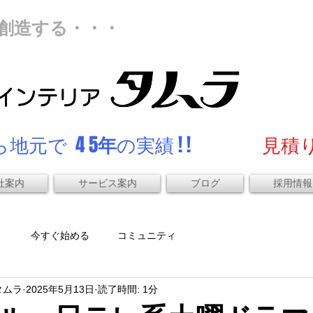
創造する・・・
地元で 4 5
年
の実績 ! !
見積り
社案内
サービス案内
ブログ
採用情報
）
今すぐ始める
コミュニティ
タムラ
2025年5月13日
読了時間: 1分