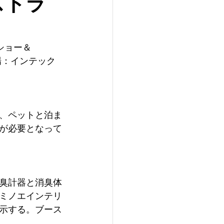
ストラ
ショー＆
会場：インテック
、ペットと泊ま
が必要となって
臭計器と消臭体
ミノエインテリ
示する。ブース