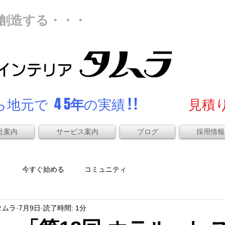
創造する・・・
地元で 4 5
年
の実績 ! !
見積り
社案内
サービス案内
ブログ
採用情報
）
今すぐ始める
コミュニティ
タムラ
7月9日
読了時間: 1分