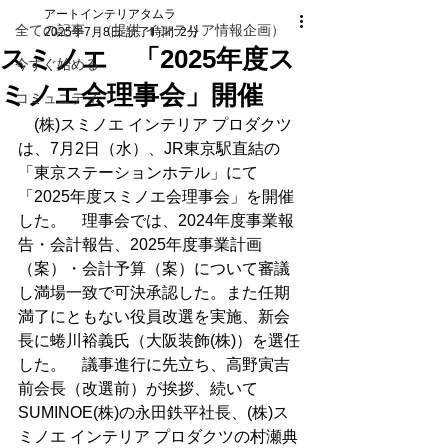
アートインテリアタムラ
全ての記事 （提供 インテリア情報企画）
2025年7月8日
読了時間: 2分
スミノエ 「2025年度ス
今すぐ始める
ミノエ会理事会」開催
コミュニティ
　(株)スミノエ インテリア プロダクツ
は、7月2日（水）、JR東京駅直結の
「東京ステーションホテル」にて
「2025年度スミノエ会理事会」を開催
した。　理事会では、2024年度事業報
告・会計報告、2025年度事業計画
（案）・会計予算（案）について審議
し満場一致で可決承認した。また任期
満了にともない役員改選を実施、新会
長に蜷川裕義氏（大阪装飾(株)）を選任
した。　議事進行に先立ち、高野寅吉
前会長（改選前）が挨拶、続いて
SUMINOE(株)の永田鉄平社長、(株)ス
ミノエ インテリア プロダクツの村瀬典