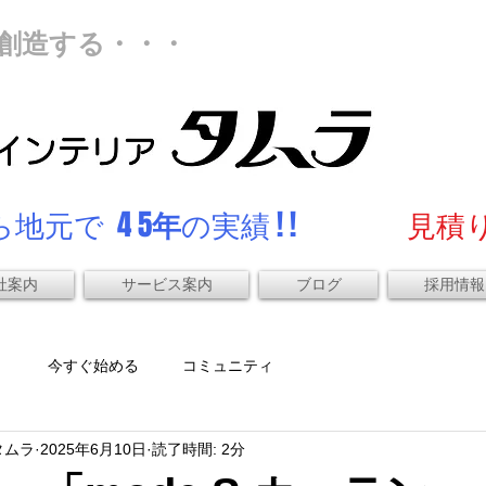
創造する・・・
地元で 4 5
年
の実績 ! !
見積り
社案内
サービス案内
ブログ
採用情報
）
今すぐ始める
コミュニティ
タムラ
2025年6月10日
読了時間: 2分