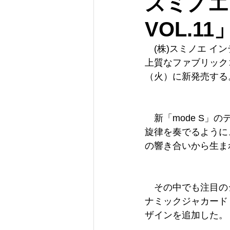
スミノエ 
VOL.1
　(株)スミノエ 
上質なファブリックコ
（火）に新発売する
　新「mode S」
旋律を奏でるように
の響き合いから生ま
　その中でも注目のシリ
ナミックジャカード
ザインを追加した。