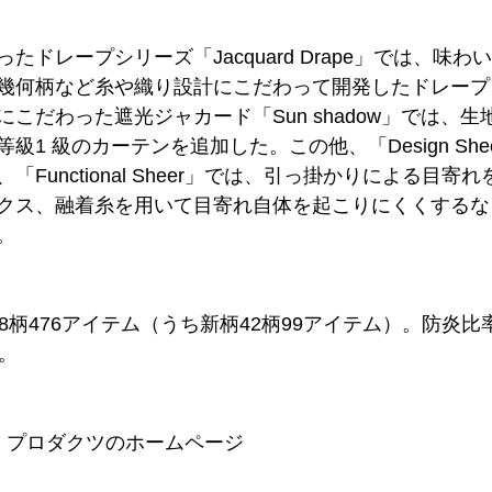
たドレープシリーズ「Jacquard Drape」では、味
幾何柄など糸や織り設計にこだわって開発したドレープ
こだわった遮光ジャカード「Sun shadow」では、
級1 級のカーテンを追加した。この他、「Design She
Functional Sheer」では、引っ掛かりによる目寄
クス、融着糸を用いて目寄れ自体を起こりにくくするな
。
8柄476アイテム（うち新柄42柄99アイテム）。防炎比率
。
ア プロダクツのホームページ