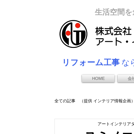
生活空間を
リフォーム工事
なら
HOME
会
全ての記事 （提供 インテリア情報企画
アートインテリア