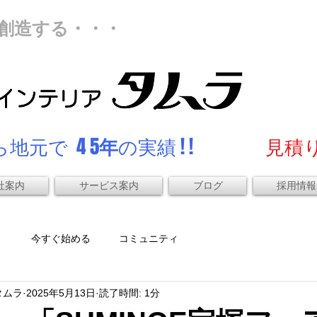
創造する・・・
地元で 4 5
年
の実績 ! !
見積り
社案内
サービス案内
ブログ
採用情報
）
今すぐ始める
コミュニティ
タムラ
2025年5月13日
読了時間: 1分