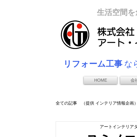
生活空間を
リフォーム工事
なら
HOME
会
全ての記事 （提供 インテリア情報企画
アートインテリア