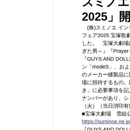
スミノエ
2025
　(株)スミノエ イ
フェア2025 宝塚
した。　宝塚大劇場は
ぎた男～』『Pray
『GUYS AND 
ン「modeS」、お
のメーカー縫製品に
場に招待するもの。
き」に必要事項を記
ナンバーがあり、シ
（火）（当日消印有
■宝塚大劇場　雪組公
https://
suminoe.ne.j
『GUYS AND DOL