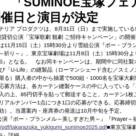
 「SUMINOE宝塚フェ
」開催日と演目が決定
ンテリア プロダクツは、8月31日（日）まで実施しているS
歌劇貸切公演「宝塚歌劇 観劇 ご招待キャンペーン」の開
11月15日（土）15時30分より雪組公演『ボー・ブラ
er～祈り～』、東京宝塚劇場は11月8日（土）15時30分
DOLLS』となる。　なお同キャンペーンは、期間中に同社
よび「U-Life」の縫製品（ローマンシェード含む／スミ
限る）購入者の中から抽選で500組・1000名を宝塚大
応募方法は、各カーテン縫製ケースの中に入っている「
入の上、85円切手を貼って郵送すること。カーテン1枚
リアルナンバー1点につき1口の応募ができる。応募締切は
効）。当選案内・座席券の発送は10月中旬を予定。
演『ボー・ブランメル～美しすぎた男～』『Prayer～
p/pdf/takarazuka_yukigumi_suminoe2025.pdf
■東京宝塚
LS』詳細