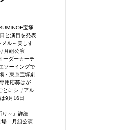
ア
UMINOE宝塚
催日と演目を発表
ンメル～美しす
より月組公演
製オーダーカーテ
ノエソーイングで
劇場・東京宝塚劇
専用応募はが
ごとにシリアル
9月16日
祈り～』詳細
劇場
　月組公演