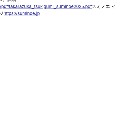
p/pdf/takarazuka_tsukigumi_suminoe2025.pdf
スミノエ
 
ジ
https://
suminoe.jp