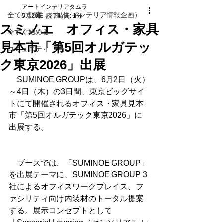
アートインテリアタムラ
全ての記事 （提供 インテリア情報企画）
5月20日
読了時間: 1分
スミノエ オフィス・家具
今すぐ始める
見本市「第5回オルガテッ
コミュニティ
ク東京2026」出展
　SUMINOE GROUPは、6月2日（火）
～4日（木）の3日間、東京ビッグサイ
トにて開催されるオフィス・家具見本
市「第5回オルガテック東京2026」に
出展する。
　ブースでは、「SUMINOE GROUP」
を出展テーマに、SUMINOE GROUP 3
社によるオフィスワークプレイス、フ
ァシリティ向け内装材のトータル提案
する。展示コンセプトとして