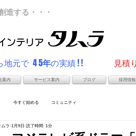
創造する・・・
地元で 4 5
年
の実績 ! !
見積り
社案内
サービス案内
ブログ
採用情報
）
今すぐ始める
コミュニティ
タムラ
1月9日
読了時間: 1分