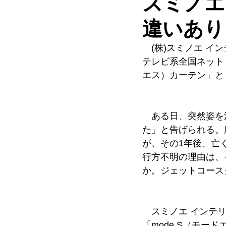
スミノエ
違いあり
　(株)スミノエ イ
テレビ系全国ネット
エス）カーテン」と「
　ある日、突然姿を
た」と告げられる。
が、その1年後、亡
行方不明の理由は、
か。ジェットコース
　スミノエ インテ
「mode S（モー