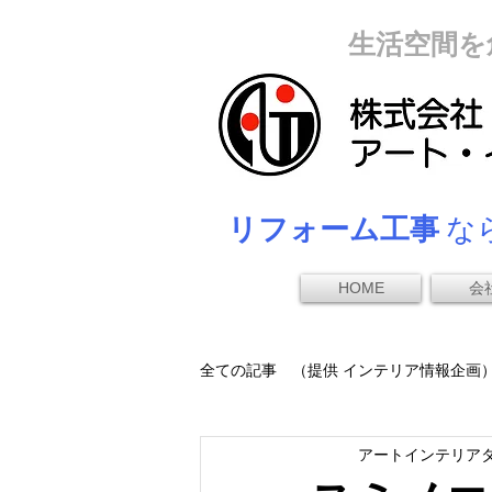
生活空間を
リフォーム工事
なら
HOME
会
全ての記事 （提供 インテリア情報企画
アートインテリア