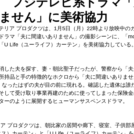
 フジテレビ系ドラマ「
ません」に美術協力
ンテリア プロダクツは、1月5日（月）22時より放映中
ドラマ「夫に間違いありません」の撮影シーンに、「mod
U Life（ユーライフ）カーテン」を美術協力している
消した夫を探す、妻・朝比聖子だったが、警察から「夫
所持品と手の特徴的なホクロから「夫に間違いありませ
くなったはずの夫が目の前に現れる。確認した遺体は誰
そして受け取り事業再建のために使ってしまった保険金
ターのように展開するヒューマンサスペンスドラマ。
リア プロダクツは、朝比家の居間や廊下、寝室、子供部
ドエス）カーテン」と「U Life（ユーライフ）カーテン」