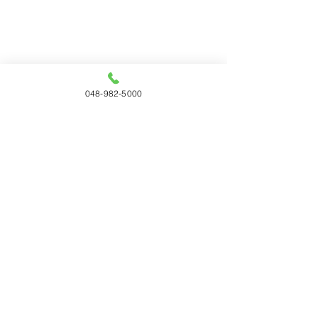
048-982-5000
コメント
コメントを追加…
「WOODコレクション
サンゲツ 202
（モクコレ）2026 Plus」
1四半期（連結
12月に開催