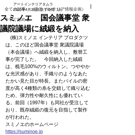
アートインテリアタムラ
全ての記事 （提供 インテリア情報企画）
2025年4月26日
読了時間: 1分
スミノエ 国会議事堂 衆
今すぐ始める
議院議場に絨緞を納入
コミュニティ
　(株)スミノエ インテリア プロダクツ
は、このほど国会議事堂 衆議院議場
（本会議場）へ絨緞を納入し、敷替工
事が完了した。　今回納入した絨緞
は、梳毛100%のウィルトン。つややか
な光沢感があり、手織りのようなあた
たかい見た目が特⻑。またパイルの密
度が高く4種類の糸を交錯して織り込む
ため、弾力性や耐久性にも優れてい
る。前回（1997年）も同社が受注して
おり、既存絨緞の復元を目指して製作
が行われた。
スミノエのホームページ
https://
suminoe.jp