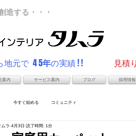
創造する・・・
地元で 4 5
年
の実績 ! !
見積り
社案内
サービス案内
ブログ
採用情報
）
今すぐ始める
コミュニティ
タムラ
4月3日
読了時間: 1分