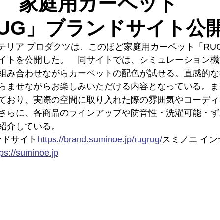
 家庭用カーペット
RUG」ブランドサイト公
ンテリア プロダクツは、このほど家庭用カーペット「RU
イトを公開した。　同サイトでは、シミュレーション機
組み合わせながらカーペットの配色が試せる。直感的な
らませながらお楽しみいただける内容となっている。ま
ており、実際の空間に取り入れた際の雰囲気やコーディ
さらに、各商品のラインアップや防音性・洗濯可能・ず
紹介している。
ンドサイト
https://
brand.suminoe.jp/rugrug/
スミノエ
 イ
ps://
suminoe.jp