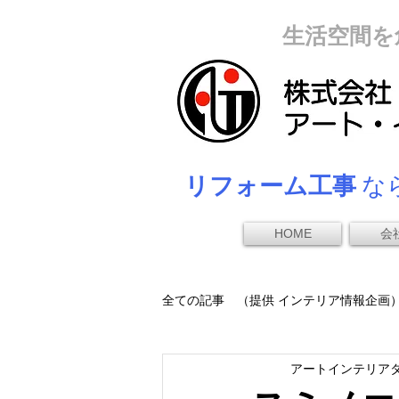
生活空間を
リフォーム工事
なら
HOME
会
全ての記事 （提供 インテリア情報企画
アートインテリア