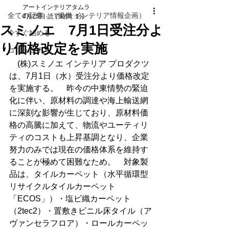
アートインテリアタムラ
全ての記事 （提供 インテリア情報企画）
4月25日
読了時間: 1分
スミノエ 7月1日受注分よ
今すぐ始める
り価格改定を実施
コミュニティ
　(株)スミノエ インテリア プロダクツ
は、7月1日（水）受注分より価格改定
を実施する。　昨今の中東情勢の緊迫
化に伴い、原材料の調達や海上輸送網
に深刻な影響が生じており、原材料価
格の高騰に加えて、物流やユーティリ
ティのコストも上昇基調となり、企業
努力のみでは現在の価格体系を維持す
ることが極めて困難なため。　対象製
品は、タイルカーペット（水平循環型
リサイクルタイルカーペット
「ECOS」）・塩ビ織カーペット
（2tec2）・置敷きビニル床タイル（ア
ヴァンセラフロア）・ロールカーペッ