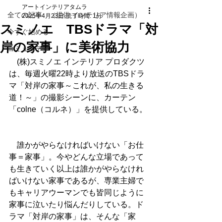
アートインテリアタムラ
全ての記事 （提供 インテリア情報企画）
2025年4月23日
読了時間: 1分
スミノエ TBSドラマ「対
今すぐ始める
岸の家事」に美術協力
コミュニティ
　(株)スミノエ インテリア プロダクツ
は、毎週火曜22時より放送のTBSドラ
マ「対岸の家事～これが、私の生きる
道！～」の撮影シーンに、カーテン
「colne（コルネ）」を提供している。
　誰かがやらなければいけない「お仕
事＝家事」。今やどんな立場であって
も生きていく以上は誰かがやらなけれ
ばいけない家事であるが、専業主婦で
もキャリアウーマンでも皆同じように
家事に泣いたり悩んだりしている。ド
ラマ「対岸の家事」は、そんな「家