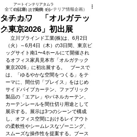
アートインテリアタムラ
全ての記事 （提供 インテリア情報企画）
5月13日
読了時間: 1分
タチカワ 「オルガテッ
今すぐ始める
ク東京2026」初出展
コミュニティ
　立川ブラインド工業(株)は、6月2日
（火）～6月4日（木）の3日間、東京ビ
ッグサイト南1〜4ホールにて開催され
るオフィス家具見本市「オルガテック
東京2026」に初出展する。　ブースで
は、「ゆるやかな空間をつくる」をテ
ーマに、間仕切「プレイス」をはじめ
サイドパイプカーテン、ファブリック
製品の「エアレ」やパネルカーテン、
カーテンレールを間仕切り用途として
展示する。展示は3つのシーンで構成
し、オフィス空間におけるレイアウト
の柔軟性やシームレスなゾーニング、
スムーズな操作性を提案する。ブース