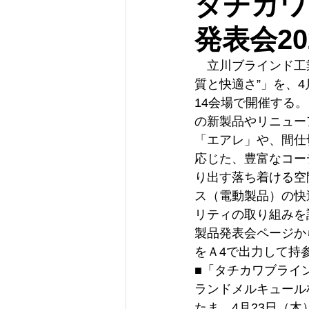
タチカワ
発表会2
　立川ブラインド工業
質と快適さ”」を、
14会場で開催する
の新製品やリニュー
「エアレ」や、間仕
応じた、豊富なコー
り出す落ち着ける空
ス（電動製品）の快
リティの取り組みを
製品発表会ページか
をＡ4で出力して持
■「タチカワブライン
ランドメルキュール
たま　4月23日（