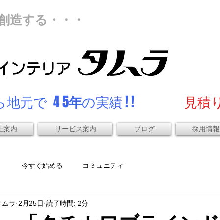
創造する・・・
地元で 4 5
年
の実績 ! !
見積り
社案内
サービス案内
ブログ
採用情報
）
今すぐ始める
コミュニティ
タムラ
2月25日
読了時間: 2分