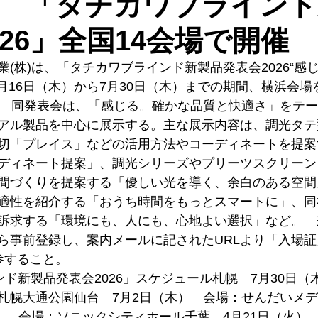
 「タチカワブラインド
026」全国14会場で開催
(株)は、「タチカワブラインド新製品発表会2026“感
4月16日（木）から7月30日（木）までの期間、横浜会
。　同発表会は、「感じる。確かな品質と快適さ」をテ
アル製品を中心に展示する。主な展示内容は、調光タテ
切「プレイス」などの活用方法やコーディネートを提案
ディネート提案」、調光シリーズやプリーツスクリーン
間づくりを提案する「優しい光を導く、余白のある空間
適性を紹介する「おうち時間をもっとスマートに」、同
訴求する「環境にも、人にも、心地よい選択」など。　
ら事前登録し、案内メールに記されたURLより「入場
参すること。
ド新製品発表会2026」スケジュール札幌　7月30日（
札幌大通公園仙台　7月2日（木）　会場：せんだいメ
木）　会場：ソニックシティホール千葉　4月21日（火）