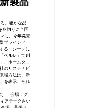
新製品
じる。確かな品
場を皮切りに全国
ーマに、今年発売
型ブラインド
する「シーンに
「ペルレ」で創
」、ホームタコ
社のサステナビ
来場方法は、新
証」を表示、それ
木）　会場：グ
ディアテークさい
　会場：幕張メ