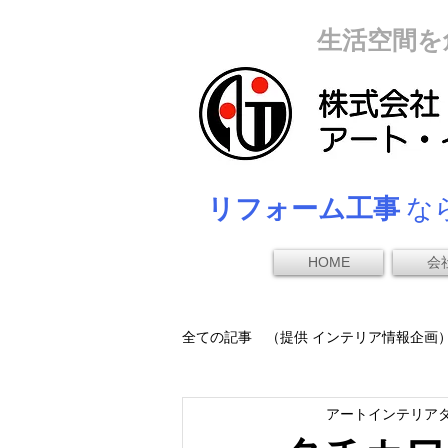
生活空間を
リフォーム工事
なら
HOME
会
全ての記事 （提供 インテリア情報企画
アートインテリア