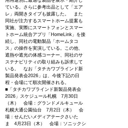
用用途別に最適な製品を展示・紹介し
ている。さらに参考出品として「エア
レ」両開きタイプも披露した。　また
同社が注力するスマートホーム提案も
実施、実際にスマートフォンとスマー
トホーム統合アプリ「HomeLink」を接
続し、同社の電動製品「ホームタコ
ス」の操作を実演している。この他、
遮熱や遮光の体感コーナー、同社のサ
ステナビリティの取り組みも訴求して
いる。　なお「タチカワブラインド新
製品発表会2026」は、今後下記の日
程・会場にて順次開催される。
■「タチカワブラインド新製品発表会
2026」スケジュール札幌　7月30日
（木）　会場：グランドメルキュール
札幌大通公園仙台　7月2日（木）　会
場：せんだいメディアテークさいた
ま　4月23日（木）　会場：ソニックシ