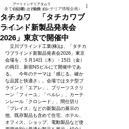
アートインテリアタムラ
全ての記事 （提供 インテリア情報企画）
5月19日
読了時間: 2分
タチカワ 「タチカワブ
今すぐ始める
ラインド新製品発表会
コミュニティ
2026」東京で開催中
　立川ブラインド工業(株)は、「タチカ
ワブラインド新製品発表会2026」東京
会場を、５月14日（木）・15日（金）
の両日、新宿NSビルにて開催中であ
る。　今年のテーマは「感じる。確か
な品質と快適さ」。会場ではタテ型ブ
ラインド「エアレ」、プリーツスクリ
ーン「フィーユ」「ペルレ」、カーテ
ンレール「クロシード」、間仕切り
「プレイス」などの新製品の展示の
他、既存製品も含めて住宅、ホテル、
オフィス、ショップ、電動製品など使