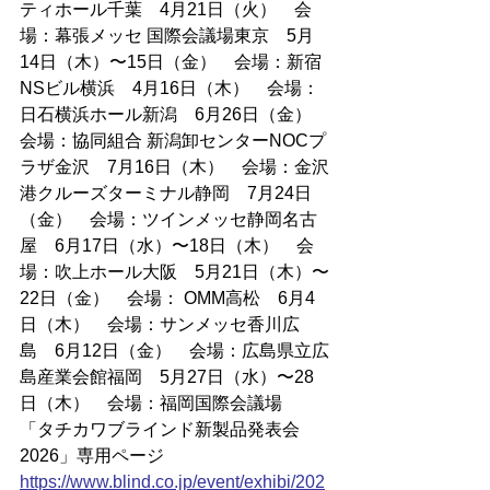
ティホール千葉　4月21日（火）　会
場：幕張メッセ 国際会議場東京　5月
14日（木）〜15日（金）　会場：新宿
NSビル横浜　4月16日（木）　会場：
日石横浜ホール新潟　6月26日（金）　
会場：協同組合 新潟卸センターNOCプ
ラザ金沢　7月16日（木）　会場：金沢
港クルーズターミナル静岡　7月24日
（金）　会場：ツインメッセ静岡名古
屋　6月17日（水）〜18日（木）　会
場：吹上ホール大阪　5月21日（木）〜
22日（金）　会場： OMM高松　6月4
日（木）　会場：サンメッセ香川広
島　6月12日（金）　会場：広島県立広
島産業会館福岡　5月27日（水）〜28
日（木）　会場：福岡国際会議場
「タチカワブラインド新製品発表会
2026」専用ページ
https://
www.blind.co.jp/event/exhibi/202